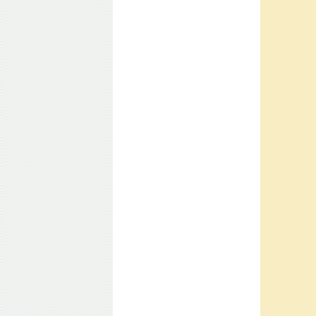
（ハニカムテーブル、ソフト無料
付属！！！）
届け先:
Japan
tianjinshi,baiyun
レーザー加工機●彫刻機用レーザー
管密閉型CO2レーザーチューブ
届け先:
Japan
tianjinshi,baiyun
餃子皮。肉まん皮自動生産機
届け先:
Japan
東京都,板橋区