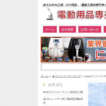
ホーム
会社概要
お問い合わせ
ホーム
>
★ファイバーマーキング
> mopaファイバ
カテゴリ
★3Dプリンターマシン造形加工機
★CO₂ レーザー加工機●彫刻機●部
品