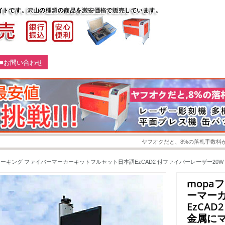
■お問い合わせ
ヤフオクだと、8%の落札手数料がかかりま
ーマーキング ファイバーマーカーキットフルセット日本語EzCAD2 付ファイバーレーザー20
mopa
ーマー
EzCA
金属に