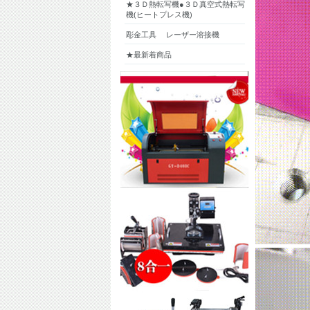
★３Ｄ熱転写機●３Ｄ真空式熱転写
機(ヒートプレス機)
彫金工具 レーザー溶接機
★最新着商品