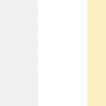
回転式 缶バッジマシーン 新品200
個付 バッジ無料付属
届け先:
Japan
naganoken,長野県北安曇郡松川村
東松川南
co2マーキング マーカーキットフ
ルセット日本語EzCAD2 付レーザ
ー30W 非金属にマーキング刻印
（グ
届け先:
Japan
三重県,名張市
4060大面積80Wレーザー加工機昇
降装置日本語ソフト付フルセット