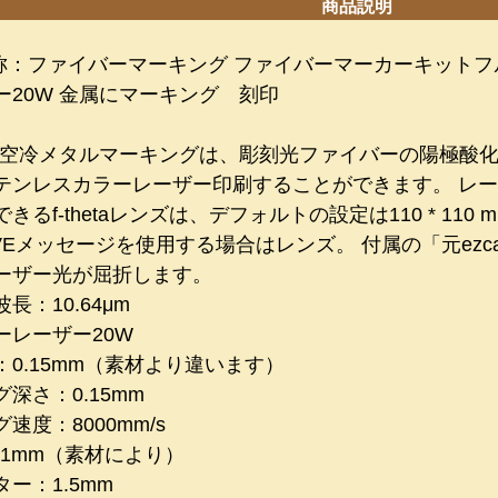
商品説明
名称：ファイバーマーキング ファイバーマーカーキットフ
ー20W 金属にマーキング 刻印
 W空冷メタルマーキングは、彫刻光ファイバーの陽極酸
ンレスカラーレーザー印刷することができます。 レーザーは
きるf-thetaレンズは、デフォルトの設定は110 * 11
AVEメッセージを使用する場合はレンズ。 付属の「元ez
ーザー光が屈折します。
長：10.64μm
ーレーザー20W
：0.15mm（素材より違います）
深さ：0.15mm
速度：8000mm/s
01mm（素材により）
ー：1.5mm