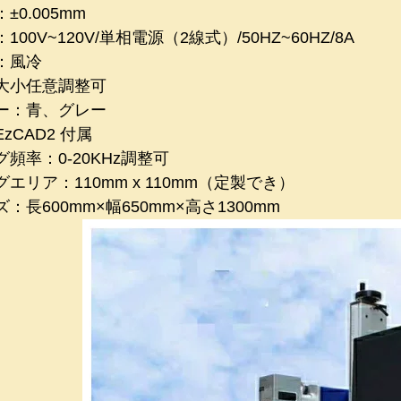
±0.005mm
00V~120V/単相電源（2線式）/50HZ~60HZ/8A
：風冷
大小任意調整可
ー：青、グレー
zCAD2 付属
頻率：0-20KHz調整可
エリア：110mm x 110mm（定製でき）
：長600mm×幅650mm×高さ1300mm