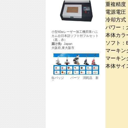
重複精度：
電源電圧：1
冷却方式
パワー：
小型40wレーザー加工機昇降ハニ
カム台日本語ソフト付フルセット
本体カラ
（黒，赤）
届け先:
Japan
ソフト：E
大阪府,東大阪市
マーキング
マーキング
本体サイズ
缶バッジ パーツ 消耗品 新
品
届け先:
Japan
naganoken,長野県北安曇郡松川村
東松川南