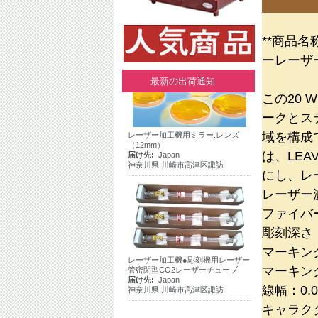
**商品
ーレーザ
最新の出荷通知
この20
ークとステ
レーザー加工機用ミラー.レンズ
（12mm）
域を構成で
届け先:
Japan
神奈川県,川崎市高津区諏訪
は、LE
にし、レ
レーザー波
ファイバ
彫刻深さ
レーザー加工機●彫刻機用レーザー
マーキング
管密閉型CO2レーザーチューブ
届け先:
Japan
マーキング
神奈川県,川崎市高津区諏訪
線幅：0.
キャラクタ