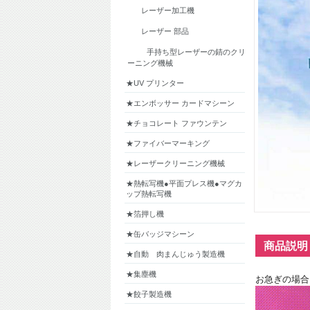
レーザー加工機
レーザー 部品
手持ち型レーザーの錆のクリ
ーニング機械
★UV プリンター
★エンボッサー カードマシーン
★チョコレート ファウンテン
★ファイバーマーキング
★レーザークリーニング機械
★熱転写機●平面プレス機●マグカ
ップ熱転写機
★箔押し機
★缶バッジマシーン
商品説明
★自動 肉まんじゅう製造機
★集塵機
お急ぎの場合
★餃子製造機